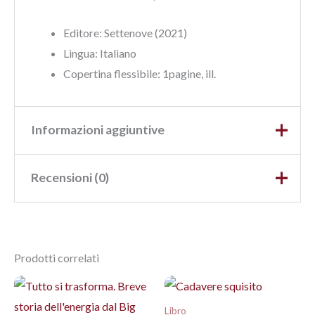
Editore: Settenove (2021)
Lingua:‎ Italiano
Copertina flessibile: 1
pagine, ill.
Informazioni aggiuntive
Recensioni (0)
Peso
0,120 kg
Dimensioni
13,3 × 1,1 × 20,5 cm
Ancora non ci sono recensioni.
Prodotti correlati
Recensisci per primo
“Ventiquattromila baci”
Libro