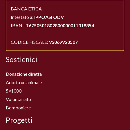
BANCA ETICA
Intestato a:
IPPOASI ODV
IBAN:
IT67S0501802800000011318854
CODICE FISCALE:
93069920507
Sostienici
Donazione diretta
Adotta un animale
5×1000
Volontariato
Bomboniere
Progetti