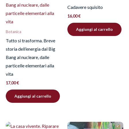
Devi
effettuare l’accesso
per pubblicare una
Cadavere squisito
recensione.
16,00
€
Aggiungi al carrello
Botanica
Tutto si trasforma. Breve
storia dell’energia dal Big
Bang al nucleare, dalle
particelle elementari alla
vita
17,00
€
Aggiungi al carrello