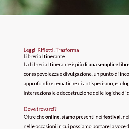
Leggi, Rifletti, Trasforma
Libreria Itinerante
La Libreria Itinerante è
più di una semplice libr
consapevolezza e divulgazione, un punto di inco
approfondire tematiche di antispecismo, ecolo
intersezionale e decostruzione delle logiche di 
Dove trovarci?
Oltre che
online
, siamo presenti nei
festival
, n
nelle occasioni in cui possiamo portare la voce 