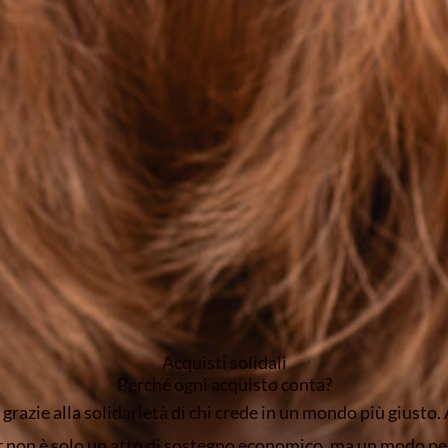
Acquisti solidali
Perché ogni acquisto conta?
 grazie alla solidarietà di chi crede in un mondo più giusto.
 non è solo un atto di sostegno economico, ma un modo pe