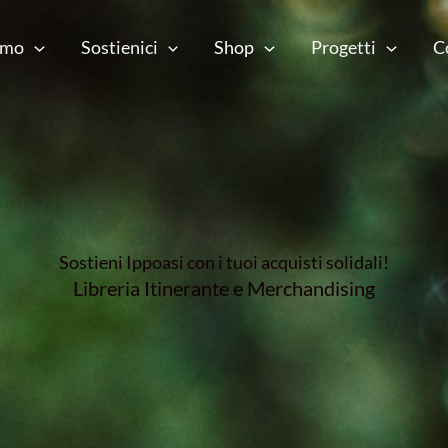
amo
Sostienici
Shop
Progetti
C
Sostieni Ippoasi con i tuoi acquisti solidali!
Libreria Itinerante e Merchandising