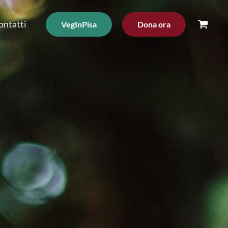
ontatti
VegInPisa
Dona ora