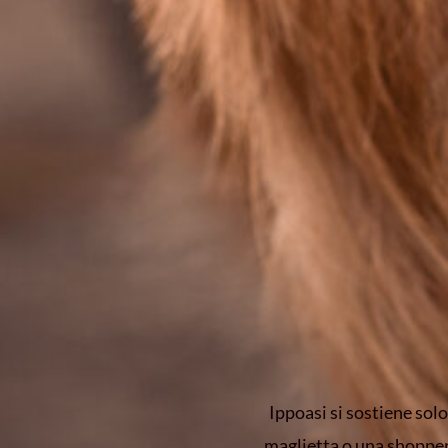
Ippoasi si sostiene solo
maglietta o una shopper