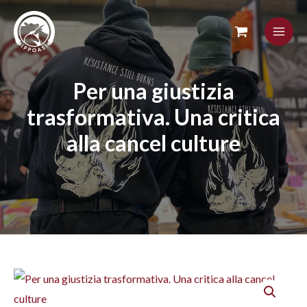
Skip
to
content
Per una giustizia
trasformativa. Una critica
alla cancel culture
Per
una