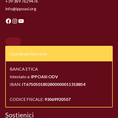
+39 389 7629476
info@ippoasi.org
Coordinate Bancarie
BANCA ETICA
Intestato a:
IPPOASI ODV
IBAN:
IT67S0501802800000011318854
CODICE FISCALE:
93069920507
Sostienici