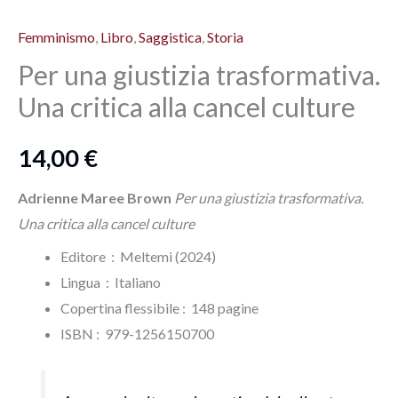
giustizia
Femminismo
,
Libro
,
Saggistica
,
Storia
trasformativa.
Una
Per una giustizia trasformativa.
critica
Una critica alla cancel culture
alla
cancel
14,00
€
culture
quantità
Adrienne Maree Brown
Per una giustizia trasformativa.
Una critica alla cancel culture
Editore ‏ : ‎ Meltemi (2024)
Lingua ‏ : ‎
Italiano
Copertina flessibile : ‎ 148 pagine
ISBN‏ : ‎ 979-1256150700