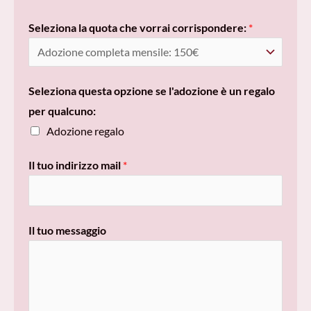
S
Seleziona la quota che vorrai corrispondere:
*
e
l
e
Seleziona questa opzione se l'adozione è un regalo
z
per qualcuno:
i
Adozione regalo
o
n
Il tuo indirizzo mail
*
a
v
u
Il tuo messaggio
o
i
c
o