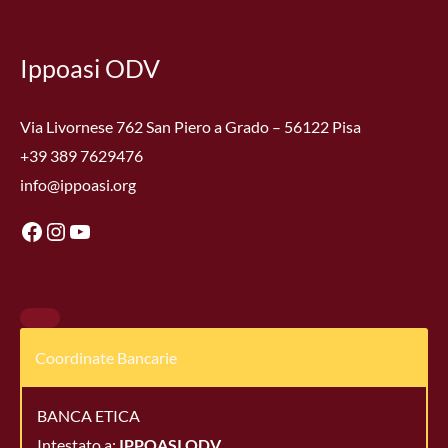
Facebook
Instagram
YouTube
Ippoasi ODV
Via Livornese 762 San Piero a Grado – 56122 Pisa
+39 389 7629476
info@ippoasi.org
Coordinate Bancarie
BANCA ETICA
Intestato a:
IPPOASI ODV