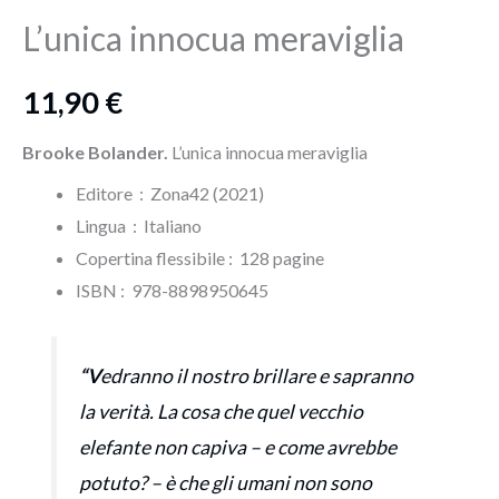
quantità
L’unica innocua meraviglia
11,90
€
Brooke Bolander.
L’unica innocua meraviglia
Editore ‏ : ‎ Zona42 (2021)
Lingua ‏ : ‎
Italiano
Copertina flessibile : ‎ 128 pagine
ISBN‏ : ‎ 978-8898950645
“V
edranno il nostro brillare e sapranno
la verità. La cosa che quel vecchio
elefante non capiva – e come avrebbe
potuto? – è che gli umani non sono