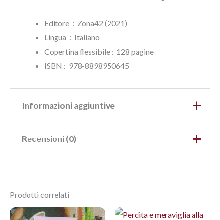
Editore ‏ : ‎ Zona42 (2021)
Lingua ‏ : ‎
Italiano
Copertina flessibile : ‎ 128 pagine
ISBN‏ : ‎ 978-8898950645
Informazioni aggiuntive
Recensioni (0)
Peso
0,15 kg
Dimensioni
1,2 × 12 × 16,6 cm
Ancora non ci sono recensioni.
Prodotti correlati
Recensisci per primo