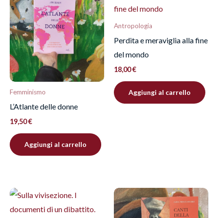
“L’unica innocua meraviglia”
Devi
effettuare l’accesso
per pubblicare una
Antropologia
recensione.
Perdita e meraviglia alla fine
del mondo
18,00
€
Aggiungi al carrello
Femminismo
L’Atlante delle donne
19,50
€
Aggiungi al carrello