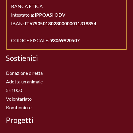
BANCA ETICA
Intestato a:
IPPOASI ODV
IBAN:
IT67S0501802800000011318854
CODICE FISCALE:
93069920507
Sostienici
Donazione diretta
Adotta un animale
5×1000
Volontariato
Bomboniere
Progetti