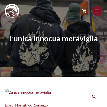
Skip
to
content
L’unica innocua meraviglia
L'unica
innocua
Libro
,
Narrativa
,
Romanzo
meraviglia