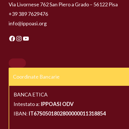
Via Livornese 762 San Piero a Grado – 56122 Pisa
+39 389 7629476
info@ippoasi.org
Coordinate Bancarie
BANCA ETICA
Intestato a:
IPPOASI ODV
IBAN:
IT67S0501802800000011318854