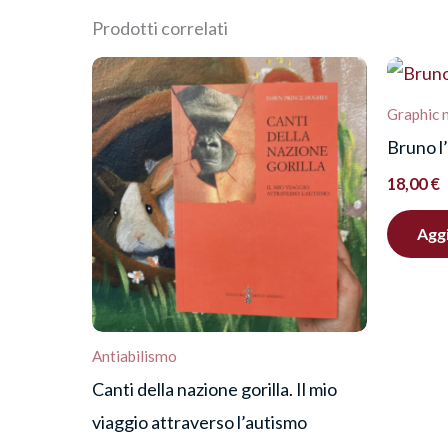
Prodotti correlati
Recensisci per primo “Lagu
Devi
effettuare l’accesso
per pubblica
Graphic 
Bruno l
18,00
€
Aggi
Antiabilismo
Canti della nazione gorilla. Il mio
viaggio attraverso l’autismo