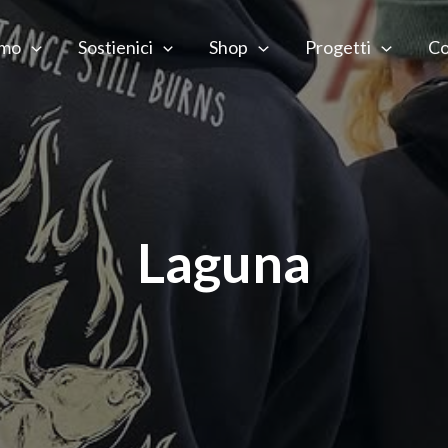
amo
Sostienici
Shop
Progetti
Co
Laguna