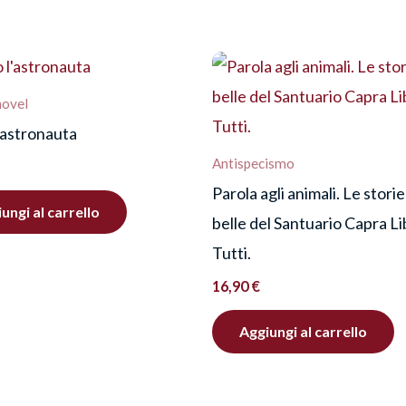
na”
re una recensione.
novel
’astronauta
Antispecismo
Parola agli animali. Le storie
ungi al carrello
belle del Santuario Capra L
Tutti.
16,90
€
Aggiungi al carrello