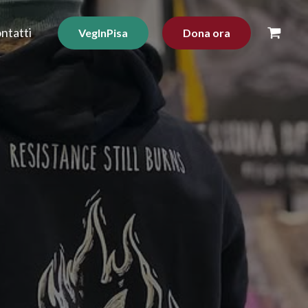
ntatti
VegInPisa
Dona ora