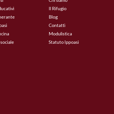
si
Chi siamo
ducativi
Il Rifugio
inerante
Blog
oasi
Contatti
icina
Modulistica
 sociale
Statuto Ippoasi