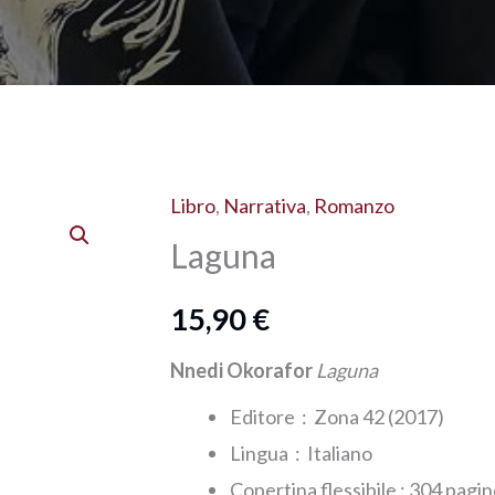
Libro
,
Narrativa
,
Romanzo
Laguna
Laguna
quantità
15,90
€
Nnedi Okorafor
Laguna
Editore ‏ : ‎ Zona 42 (2017)
Lingua ‏ : ‎
Italiano
Copertina flessibile : ‎304 pagi