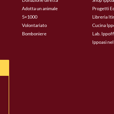
Donazione diretta
Shop Ippoa
Adotta un animale
Progetti E
5×1000
Libreria It
Volontariato
Cucina Ipp
Bomboniere
Lab. Ippoff
Ippoasi nel