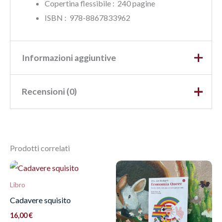
Copertina flessibile : ‎ 240 pagine
ISBN‏ : ‎ 978-8867833962
Informazioni aggiuntive
Recensioni (0)
Peso
0,32 kg
Dimensioni
2,3 × 21 × 14,5 cm
Ancora non ci sono recensioni.
Prodotti correlati
Recensisci per primo
“Perdita e meraviglia alla
Libro
fine del mondo”
Cadavere squisito
Devi
effettuare l’accesso
per pubblicare una
16,00
€