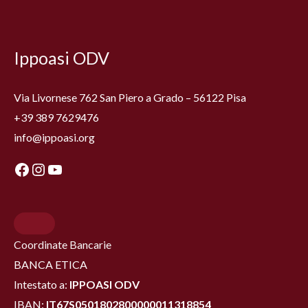
Facebook
Instagram
YouTube
Ippoasi ODV
Via Livornese 762 San Piero a Grado – 56122 Pisa
+39 389 7629476
info@ippoasi.org
Coordinate Bancarie
BANCA ETICA
Intestato a:
IPPOASI ODV
IBAN:
IT67S0501802800000011318854