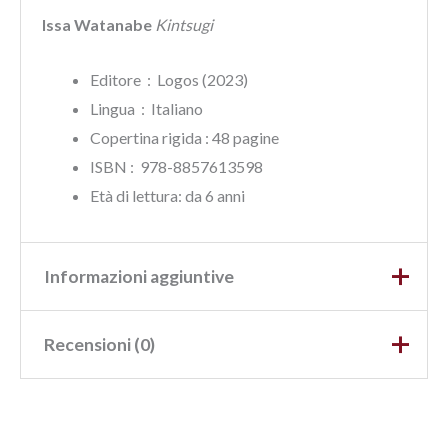
Issa Watanabe
Kintsugi
Editore ‏ : ‎ Logos (2023)
Lingua ‏ : ‎
Italiano
Copertina rigida : ‎48 pagine
ISBN‏ : ‎ 978-8857613598
Età di lettura: da 6 anni
Informazioni aggiuntive
Recensioni (0)
Peso
0,34 kg
Dimensioni
1 × 23 × 23 cm
Ancora non ci sono recensioni.