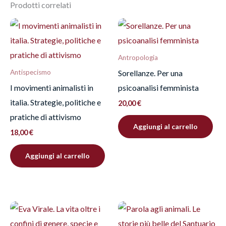
Prodotti correlati
Recensisci per primo
“Kintsugi”
Devi
effettuare l’accesso
per pubblicare una
Antropologia
recensione.
Sorellanze. Per una
Antispecismo
I movimenti animalisti in
psicoanalisi femminista
italia. Strategie, politiche e
20,00
€
pratiche di attivismo
Aggiungi al carrello
18,00
€
Aggiungi al carrello