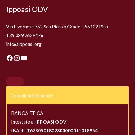
Facebook
Instagram
YouTube
Ippoasi ODV
Via Livornese 762 San Piero a Grado – 56122 Pisa
+39 389 7629476
info@ippoasi.org
Coordinate Bancarie
BANCA ETICA
Intestato a:
IPPOASI ODV
IBAN:
IT67S0501802800000011318854