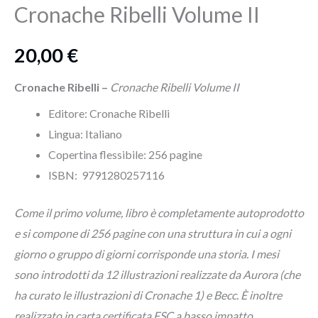
Cronache Ribelli Volume II
quantità
20,00
€
Cronache Ribelli –
Cronache Ribelli Volume II
Editore: Cronache Ribelli
Lingua:‎ Italiano
Copertina flessibile:
256
pagine
ISBN:
9791280257116
Come il primo volume, libro è completamente autoprodotto
e si compone di 256 pagine con una struttura in cui a ogni
giorno o gruppo di giorni corrisponde una storia. I mesi
sono introdotti da 12 illustrazioni realizzate da Aurora (che
ha curato le illustrazioni di Cronache 1) e Becc. È inoltre
realizzato in carta certificata FSC a basso impatto