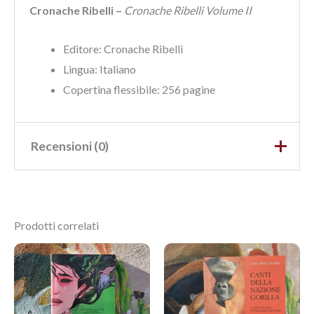
Cronache Ribelli –
Cronache Ribelli Volume II
Editore: Cronache Ribelli
Lingua:‎ Italiano
Copertina flessibile:
256
pagine
Recensioni (0)
Ancora non ci sono recensioni.
Prodotti correlati
Recensisci per primo
“Cronache Ribelli Volume II”
Devi
effettuare l’accesso
per pubblicare una