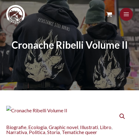
Skip
to
content
Cronache Ribelli Volume II
Cronache
Ribelli
Biografie
,
Ecologia
,
Graphic novel
,
Illustrati
,
Libro
,
Volume
Narrativa
,
Politica
,
Storia
,
Tematiche queer
II