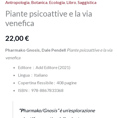
Antropologia
,
Botanica
,
Ecologia
,
Libro
,
Saggistica
Piante psicoattive e la via
venefica
22,00
€
Pharmako Gnosis, Dale Pendell
Piante psicoattive e la via
venefica
Editore ‏ : ‎ Add Editore (2021)
Lingua ‏ : ‎
Italiano
Copertina flessibile : ‎ 408 pagine
ISBN‏ : ‎ 978-8867833368
“P
harmako/Gnosis” è un’esplorazione