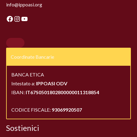
info@ippoasi.org
Coordinate Bancarie
BANCA ETICA
Intestato a:
IPPOASI ODV
IBAN:
IT67S0501802800000011318854
CODICE FISCALE:
93069920507
Sostienici