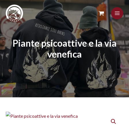
Skip
to
content
Piante psicoattive e la via
venefica