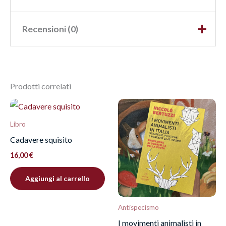
Recensioni (0)
Peso
0,55 kg
Dimensioni
1 × 12 × 24 cm
Ancora non ci sono recensioni.
Prodotti correlati
Recensisci per primo “Piante
psicoattive e la via venefica”
Libro
Devi
effettuare l’accesso
per pubblicare una
Cadavere squisito
recensione.
16,00
€
Aggiungi al carrello
Antispecismo
I movimenti animalisti in