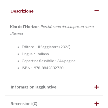
Descrizione
Kim de l’Horizon
Perché sono da sempre un corso
d’acqua
Editore ‏ : ‎ il Saggiatore (2023)
Lingua ‏ : ‎
Italiano
Copertina flessibile : ‎ 344 pagine
ISBN‏ : ‎ 978-8842832720
Informazioni aggiuntive
Recensioni (0)
Peso
0,46 kg