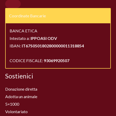
Coordinate Bancarie
BANCA ETICA
Intestato a:
IPPOASI ODV
IBAN:
IT67S0501802800000011318854
CODICE FISCALE:
93069920507
Sostienici
Donazione diretta
Adotta un animale
5×1000
Volontariato