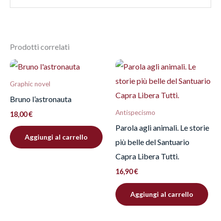
Dimensioni
2,7 × 14,7 × 21,4 cm
Ancora non ci sono recensioni.
Prodotti correlati
Recensisci per primo
“Perché sono da sempre un
Graphic novel
corso d’acqua”
Bruno l’astronauta
Devi
effettuare l’accesso
per pubblicare una
Antispecismo
18,00
€
recensione.
Parola agli animali. Le storie
Aggiungi al carrello
più belle del Santuario
Capra Libera Tutti.
16,90
€
Aggiungi al carrello