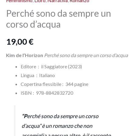
Femminismo
,
Libro
,
Narrativa
,
Romanzo
da
sempre
Perché sono da sempre un
un
corso d’acqua
corso
d'acqua
19,00
€
quantità
Kim de l’Horizon
Perché sono da sempre un corso d’acqua
Editore ‏ : ‎ il Saggiatore (2023)
Lingua ‏ : ‎
Italiano
Copertina flessibile : ‎ 344 pagine
ISBN‏ : ‎ 978-8842832720
“P
erché sono da sempre un corso
d’acqua” è un romanzo che non
assomiglia a nessun altro, è il racconto