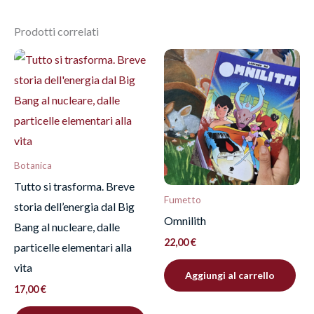
Prodotti correlati
Recensisci per primo
“Mondo crudele. APRI
GUARDA PENSA”
Devi
effettuare l’accesso
per pubblicare una
recensione.
Botanica
Tutto si trasforma. Breve
Fumetto
storia dell’energia dal Big
Omnilith
Bang al nucleare, dalle
22,00
€
particelle elementari alla
vita
Aggiungi al carrello
17,00
€