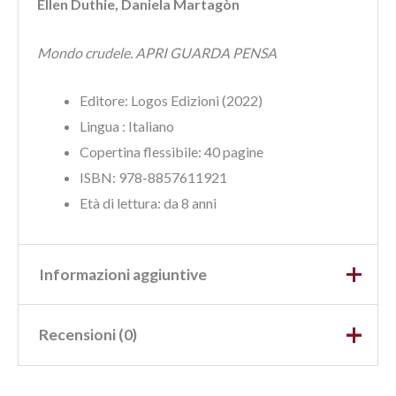
Ellen Duthie, Daniela Martagòn
Mondo crudele. APRI GUARDA PENSA
Editore: Logos Edizioni (2022)
Lingua :‎
Italiano
Copertina flessibile: ‎40 pagine
ISBN‏: ‎978-8857611921
Età di lettura: da 8 anni
Informazioni aggiuntive
Recensioni (0)
Peso
0,16 kg
Dimensioni
19 × 19 cm
Ancora non ci sono recensioni.