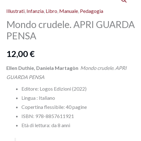
crudele.
Illustrati
,
Infanzia
,
Libro
,
Manuale
,
Pedagogia
APRI
GUARDA
Mondo crudele. APRI GUARDA
PENSA
PENSA
quantità
12,00
€
Ellen Duthie, Daniela Martagòn
Mondo crudele. APRI
GUARDA PENSA
Editore: Logos Edizioni (2022)
Lingua :‎
Italiano
Copertina flessibile: ‎40 pagine
ISBN‏: ‎978-8857611921
Età di lettura: da 8 anni