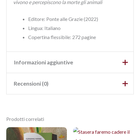
vivono e percepiscono la morte gli animali
Editore: Ponte alle Grazie (2022)
Lingua:‎ Italiano
Copertina flessibile:
272 pagine
Informazioni aggiuntive
Recensioni (0)
Peso
0,340 kg
Dimensioni
20,6 × 2,4 × 14,1 cm
Ancora non ci sono recensioni.
Prodotti correlati
Recensisci per primo