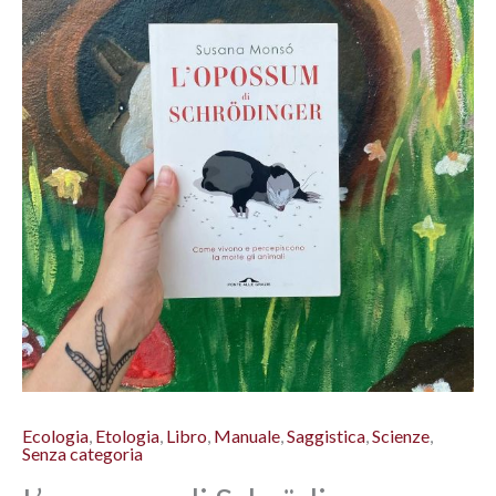
Ecologia
,
Etologia
,
Libro
,
Manuale
,
Saggistica
,
Scienze
,
Senza categoria