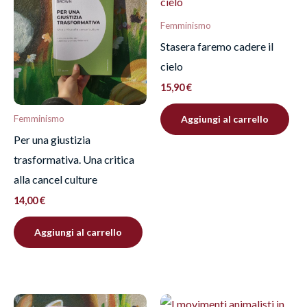
“L’opossum di Schrödinger”
Devi
effettuare l’accesso
per pubblicare una
Femminismo
recensione.
Stasera faremo cadere il
cielo
15,90
€
Aggiungi al carrello
Femminismo
Per una giustizia
trasformativa. Una critica
alla cancel culture
14,00
€
Aggiungi al carrello