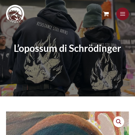
Skip
to
content
L’opossum di Schrödinger