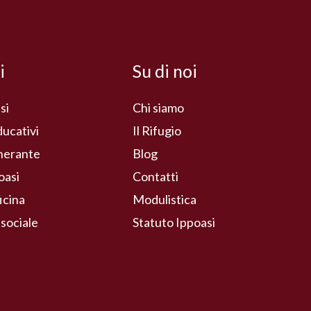
i
Su di noi
si
Chi siamo
ducativi
Il Rifugio
inerante
Blog
oasi
Contatti
icina
Modulistica
 sociale
Statuto Ippoasi