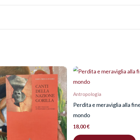
uzione ai femminismi. Genere, razza, clas
re una recensione.
Antropologia
Perdita e meraviglia alla fin
mondo
18,00
€