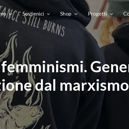
amo
Sostienici
Shop
Progetti
Co
 femminismi. Genere
ione dal marxismo