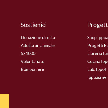
Sostienici
Progett
Donazione diretta
Shop Ippoa
Adotta un animale
Progetti E
5×1000
Libreria It
Volontariato
Cucina Ipp
Bomboniere
Lab. Ippoff
Ippoasi nel