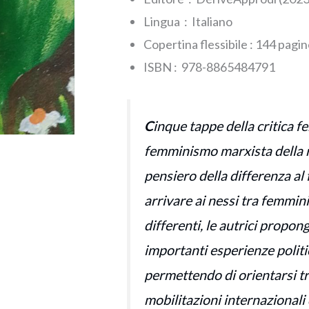
marxismo
Lingua ‏ : ‎
Italiano
al
Copertina flessibile : ‎144 pagi
queer
ISBN‏ : ‎ 978-8865484791
quantità
C
inque tappe della critica f
femminismo marxista della 
pensiero della differenza al
arrivare ai nessi tra femmin
differenti, le autrici propong
importanti esperienze polit
permettendo di orientarsi tra
mobilitazioni internazionali