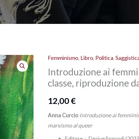
Femminismo
,
Libro
,
Politica
,
Saggistic
Introduzione
Introduzione ai femmi
ai
femminismi.
classe, riproduzione d
Genere,
12,00
€
razza,
classe,
Anna Curcio
Introduzione ai femminis
riproduzione
marxismo al queer
dal
Editore ‏ : ‎ DeriveApprodi (202