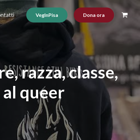
ntatti
VegInPisa
Dona ora
, razza, classe,
 al queer