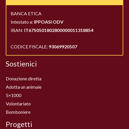
BANCA ETICA
Intestato a:
IPPOASI ODV
IBAN:
IT67S0501802800000011318854
CODICE FISCALE:
93069920507
Sostienici
Donazione diretta
Adotta un animale
5×1000
Volontariato
Bomboniere
Progetti