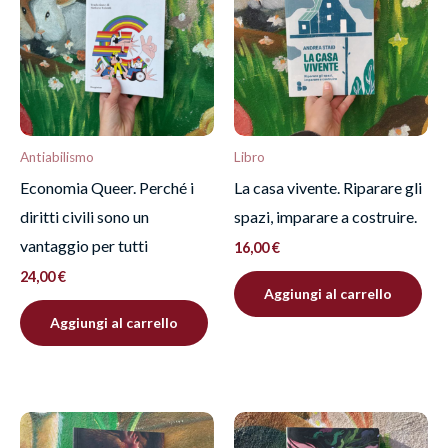
Devi
effettuare l’accesso
per pubblicare una
recensione.
Antiabilismo
Libro
Economia Queer. Perché i
La casa vivente. Riparare gli
diritti civili sono un
spazi, imparare a costruire.
vantaggio per tutti
16,00
€
24,00
€
Aggiungi al carrello
Aggiungi al carrello