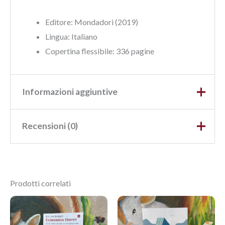
Editore: Mondadori (2019)
Lingua:‎ Italiano
Copertina flessibile: 336 pagine
Informazioni aggiuntive
Recensioni (0)
Peso
0,420 kg
Dimensioni
14,3 × 2,7 × 21,7 cm
Ancora non ci sono recensioni.
Prodotti correlati
Recensisci per primo
“FRANKISSSTEIN”