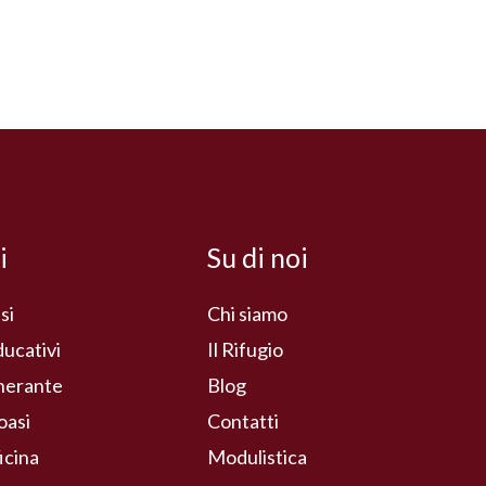
i
Su di noi
si
Chi siamo
ducativi
Il Rifugio
inerante
Blog
oasi
Contatti
icina
Modulistica