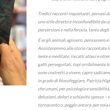
Tredici racconti inquietanti, pervasi d
uno stile diretto e inconfondibile da un
perversioni e nella ferocia, tanto degl
E se gli animali agissero, pensassero 
Assisteremmo alle storie raccontate in
lente e meditate, riscatti attesi e otte
gatti perseguitati, topi orribilmente t
sono costretti a vivere, capre sadicame
in grado di filosofeggiare, Patricia Hi
che umani, per psicologia e sensibilità
delusioni, dolori e schiavitù spesso – 
tornaconto o, peggio ancora, per noia 