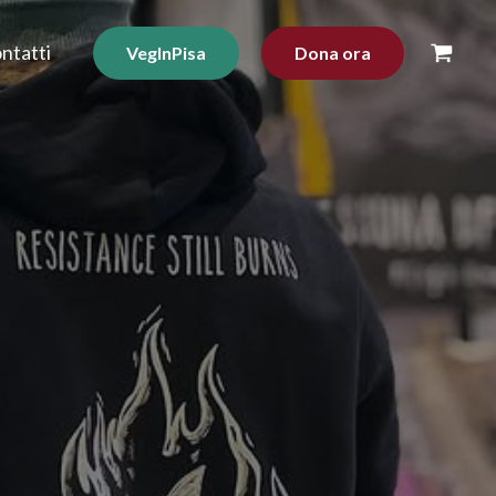
ntatti
VegInPisa
Dona ora