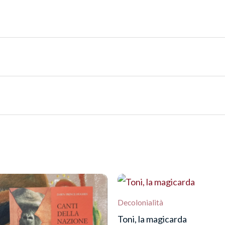
 Bestiali”
re una recensione.
Decolonialità
Toni, la magicarda