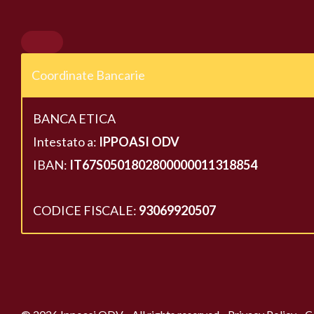
Coordinate Bancarie
BANCA ETICA
Intestato a:
IPPOASI ODV
IBAN:
IT67S0501802800000011318854
CODICE FISCALE:
93069920507