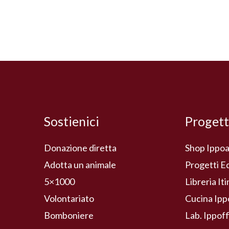
Sostienici
Progett
Donazione diretta
Shop Ippoa
Adotta un animale
Progetti E
5×1000
Libreria It
Volontariato
Cucina Ipp
Bomboniere
Lab. Ippoff