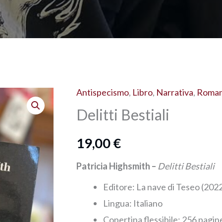
Antispecismo
,
Libro
,
Narrativa
,
Roma
Delitti Bestiali
19,00
€
Patricia Highsmith
–
Delitti Bestiali
Editore: La nave di Teseo (202
Lingua:‎ Italiano
Copertina flessibile:‎
256
pagin