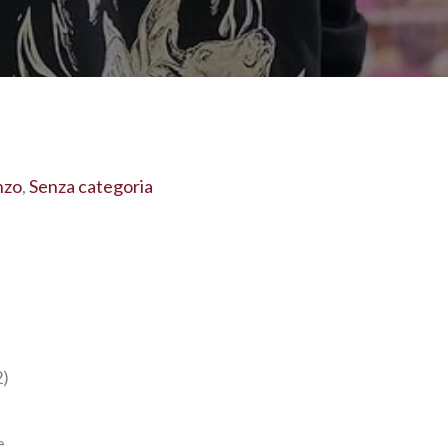
nzo
,
Senza categoria
2)
e