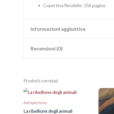
Copertina flessibile:‎
256
pagine
Informazioni aggiuntive
Recensioni (0)
Peso
0,280 kg
Dimensioni
21,6 × 1,6 × 15,2 cm
Ancora non ci sono recensioni.
Prodotti correlati
Recensisci per primo “Delitti
Devi
effettuare l’accesso
per pubblica
Antispecismo
La ribellione degli animali