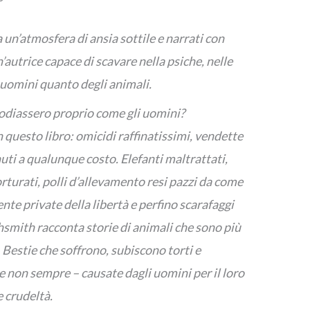
a un’atmosfera di ansia sottile e narrati con
’autrice capace di scavare nella psiche, nelle
i uomini quanto degli animali.
e odiassero proprio come gli uomini?
 questo libro: omicidi raffinatissimi, vendette
nuti a qualunque costo. Elefanti maltrattati,
orturati, polli d’allevamento resi pazzi da come
nte private della libertà e perfino scarafaggi
ghsmith racconta storie di animali che sono più
. Bestie che soffrono, subiscono torti e
se non sempre – causate dagli uomini per il loro
e crudeltà.