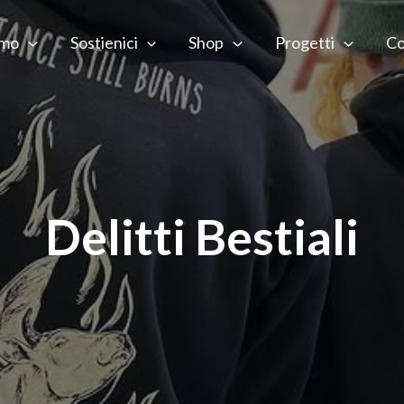
amo
Sostienici
Shop
Progetti
Co
Delitti Bestiali