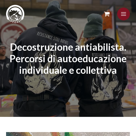
Skip
to
content
Decostruzione antiabilista.
Percorsi di autoeducazione
individuale e collettiva