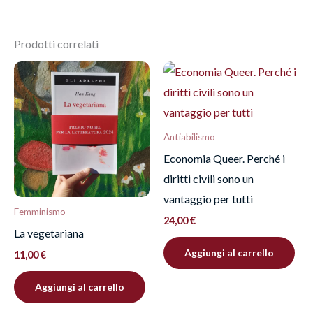
Ancora non ci sono recensioni.
Prodotti correlati
Recensisci per primo
“Decostruzione antiabilista.
Percorsi di autoeducazione
individuale e collettiva”
Antiabilismo
Economia Queer. Perché i
Devi
effettuare l’accesso
per pubblicare una
diritti civili sono un
recensione.
vantaggio per tutti
Femminismo
24,00
€
La vegetariana
Aggiungi al carrello
11,00
€
Aggiungi al carrello