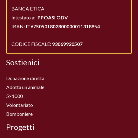
BANCA ETICA
Intestato a:
IPPOASI ODV
IBAN:
IT67S0501802800000011318854
CODICE FISCALE:
93069920507
Sostienici
Donazione diretta
Adotta un animale
5×1000
Volontariato
Bomboniere
Progetti