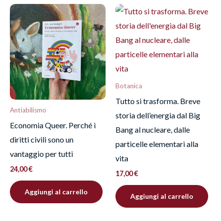
Recensisci per primo
“Contro la gerarchia e il
dominio”
Devi
effettuare l’accesso
per pubblicare una
recensione.
Botanica
Tutto si trasforma. Breve
Antiabilismo
storia dell’energia dal Big
Economia Queer. Perché i
Bang al nucleare, dalle
diritti civili sono un
particelle elementari alla
vantaggio per tutti
vita
24,00
€
17,00
€
Aggiungi al carrello
Aggiungi al carrello