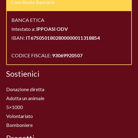
Coordinate Bancarie
BANCA ETICA
Intestato a:
IPPOASI ODV
IBAN:
IT67S0501802800000011318854
CODICE FISCALE:
93069920507
Sostienici
Donazione diretta
Adotta un animale
5×1000
Volontariato
Bomboniere