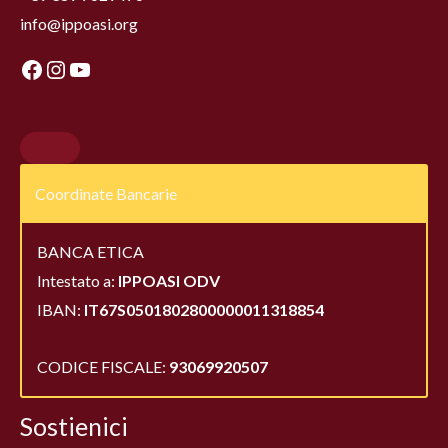
info@ippoasi.org
Coordinate Bancarie
BANCA ETICA
Intestato a:
IPPOASI ODV
IBAN:
IT67S0501802800000011318854
CODICE FISCALE:
93069920507
Sostienici