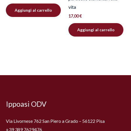
vita
Aggiungi al carrello
17,00
€
Aggiungi al carrello
Facebook
Instagram
YouTube
Ippoasi ODV
Via Livornese 762 San Piero a Grado – 56122 Pisa
+39 389 7629476