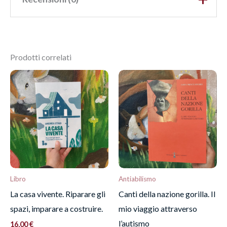
Ancora non ci sono recensioni.
Prodotti correlati
Recensisci per primo
“Cenere”
Devi
effettuare l’accesso
per pubblicare una
recensione.
Libro
Antiabilismo
La casa vivente. Riparare gli
Canti della nazione gorilla. Il
spazi, imparare a costruire.
mio viaggio attraverso
l’autismo
16,00
€