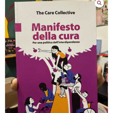
della
cura.
Per
una
politica
dell'interdipendenza
quantità