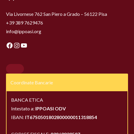
Via Livornese 762 San Piero a Grado – 56122 Pisa
+39 389 7629476
info@ippoasi.org
Coordinate Bancarie
BANCA ETICA
Intestato a:
IPPOASI ODV
IBAN:
IT67S0501802800000011318854