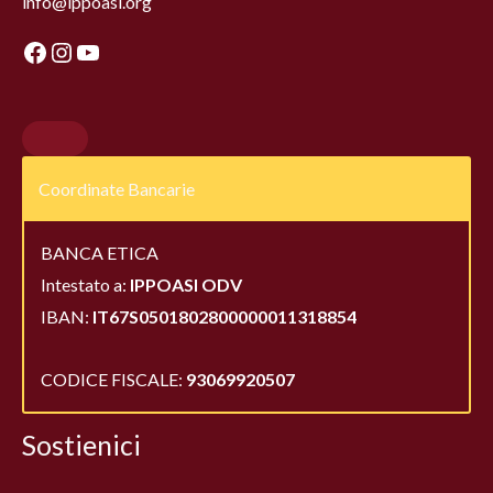
info@ippoasi.org
Coordinate Bancarie
BANCA ETICA
Intestato a:
IPPOASI ODV
IBAN:
IT67S0501802800000011318854
CODICE FISCALE:
93069920507
Sostienici