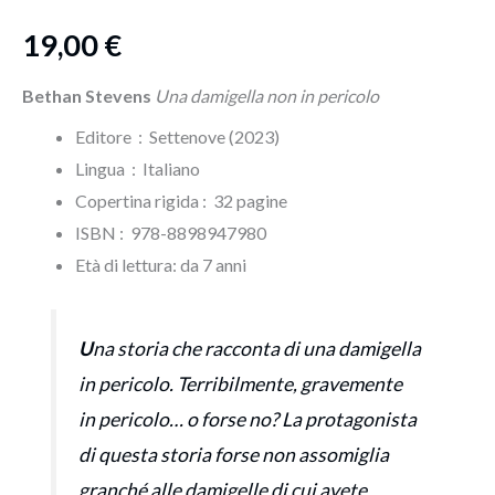
19,00
€
Bethan Stevens
Una damigella non in pericolo
Editore ‏ : ‎ Settenove (2023)
Lingua ‏ : ‎
Italiano
Copertina rigida : ‎ 32 pagine
ISBN‏ : ‎ 978-8898947980
Età di lettura: da 7 anni
U
na storia che racconta di una damigella
in pericolo. Terribilmente, gravemente
in pericolo… o forse no? La protagonista
di questa storia forse non assomiglia
granché alle damigelle di cui avete