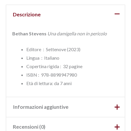
Descrizione
Bethan Stevens
Una damigella non in pericolo
Editore ‏ : ‎ Settenove (2023)
Lingua ‏ : ‎
Italiano
Copertina rigida : ‎ 32 pagine
ISBN‏ : ‎ 978-8898947980
Età di lettura: da 7 anni
Informazioni aggiuntive
Recensioni (0)
Peso
0,4 kg