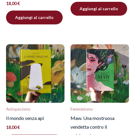
18,00
€
Aggiungi al carrello
Aggiungi al carrello
Antispecismo
Femminismo
Il mondo senza api
Maw. Una mostruosa
vendetta contro il
18,00
€