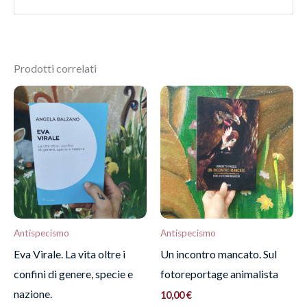
Dimensioni
1,4 × 28,3 × 24,3 cm
Ancora non ci sono recensioni.
Prodotti correlati
Recensisci per primo “Una
damigella non in pericolo”
Devi
effettuare l’accesso
per pubblicare una
recensione.
Antispecismo
Antispecismo
Eva Virale. La vita oltre i
Un incontro mancato. Sul
confini di genere, specie e
fotoreportage animalista
nazione.
10,00
€