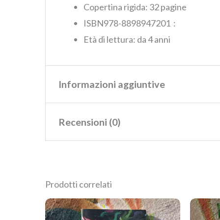
Copertina rigida:‎ 32 pagine
ISBN‏ : 978-8898947201
Età di lettura: da 4 anni
Informazioni aggiuntive
Recensioni (0)
Peso
0,34 kg
Dimensioni
0,9 × 20 × 28 cm
Ancora non ci sono recensioni.
Prodotti correlati
Recensisci per primo “Mi pia