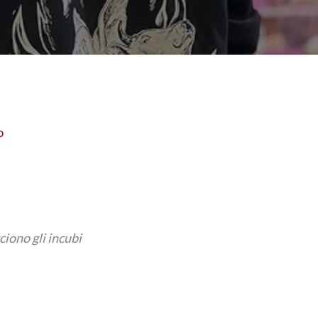
o
ciono gli incubi