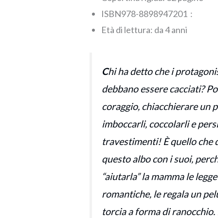
ISBN‏ : 978-8898947201
Età di lettura: da 4 anni
C
hi ha detto che i protagonis
debbano essere cacciati? Po
coraggio, chiacchierare un po
imboccarli, coccolarli e pers
travestimenti! È quello che d
questo albo con i suoi, perch
“aiutarla” la mamma le legge 
romantiche, le regala un pe
torcia a forma di ranocchio.