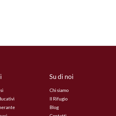
i
Su di noi
si
Chi siamo
ducativi
Il Rifugio
inerante
Blog
oasi
Contatti