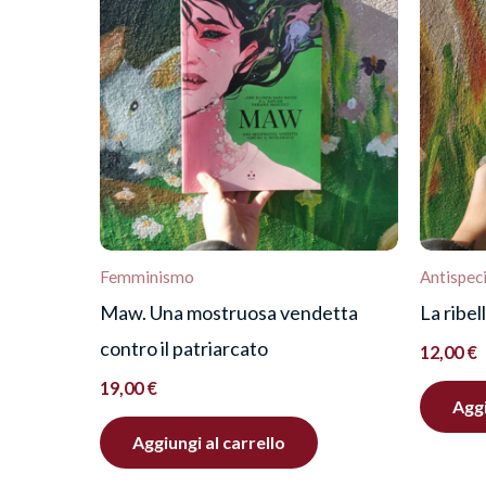
Devi
effettuare l’accesso
per pubblica
Femminismo
Antispec
Maw. Una mostruosa vendetta
La ribel
contro il patriarcato
12,00
€
19,00
€
Aggi
Aggiungi al carrello