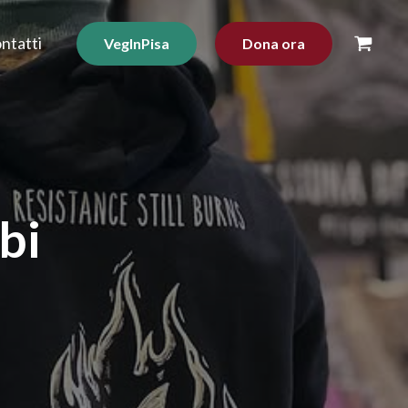
ntatti
VegInPisa
Dona ora
bi