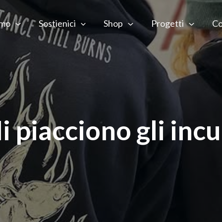
amo
Sostienici
Shop
Progetti
Co
i piacciono gli incu