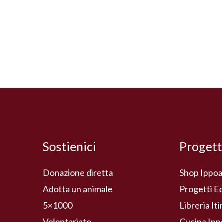
Sostienici
Progett
Donazione diretta
Shop Ippoa
Adotta un animale
Progetti E
5×1000
Libreria It
Volontariato
Cucina Ipp