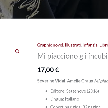
Graphic novel
,
Illustrati
,
Infanzia
,
Libr
Mi piacciono gli incubi
17,00
€
Séverine Vidal, Amélie Graux
Mi piac
Editore: ‎Settenove (2016)
Lingua: ‎
Italiano
Copertina rigida:‎ 32 pagine