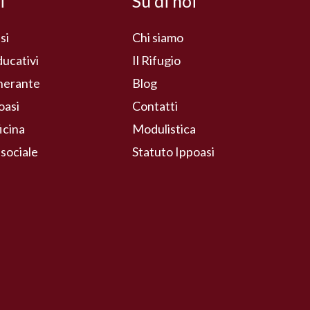
i
Su di noi
si
Chi siamo
ducativi
Il Rifugio
inerante
Blog
oasi
Contatti
icina
Modulistica
 sociale
Statuto Ippoasi