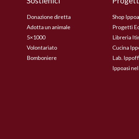
Sostienici
Progett
Donazione diretta
Shop Ippoa
Adotta un animale
Progetti E
5×1000
Libreria It
Volontariato
Cucina Ipp
Bomboniere
Lab. Ippoff
Ippoasi nel