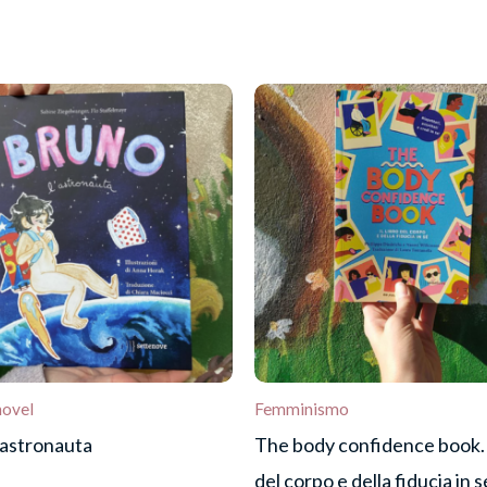
nnone n°8”
re una recensione.
novel
Femminismo
’astronauta
The body confidence book. I
del corpo e della fiducia in s