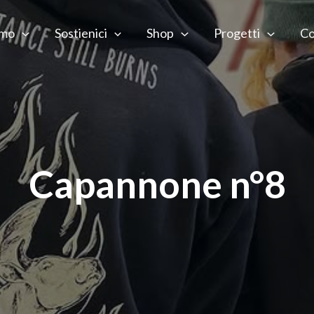
amo
Sostienici
Shop
Progetti
Co
Capannone n°8