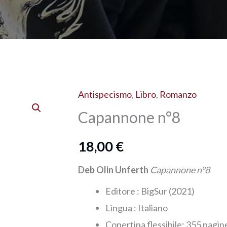
Antispecismo
,
Libro
,
Romanzo
Capannone n°8
18,00
€
Deb Olin Unferth
Capannone n°8
Editore : ‎BigSur (2021)
Lingua :‎
Italiano
Copertina flessibile:‎ 355 pagin