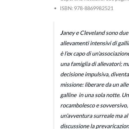
ISBN‏: ‎978-8869982521
J
aney e Cleveland sono due i
allevamenti intensivi di gall
è l’ex capo di un’associazion
una famiglia di allevatori; ma
decisione impulsiva, diventan
missione: liberare da un al
galline in una sola notte. Un
rocambolesco e sovversivo, c
un’avventura surreale ma al
discussione la prevaricazio