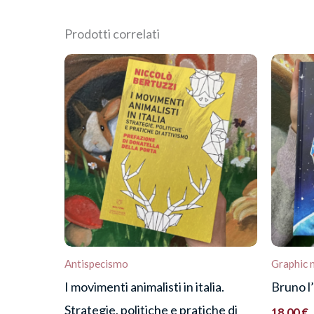
Prodotti correlati
Recensisci per primo “Capa
Devi
effettuare l’accesso
per pubblica
Antispecismo
Graphic 
I movimenti animalisti in italia.
Bruno l
Strategie, politiche e pratiche di
18,00
€