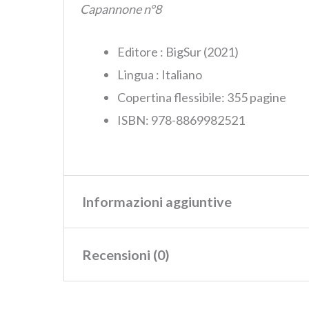
Capannone n°8
Editore : ‎BigSur (2021)
Lingua :‎
Italiano
Copertina flessibile:‎ 355 pagine
ISBN‏: ‎978-8869982521
Informazioni aggiuntive
Recensioni (0)
Peso
0,39 kg
Dimensioni
13,3 × 3 × 21,1 cm
Ancora non ci sono recensioni.