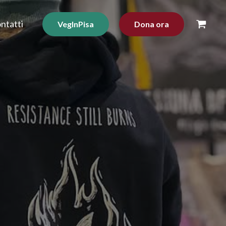
ntatti
VegInPisa
Dona ora