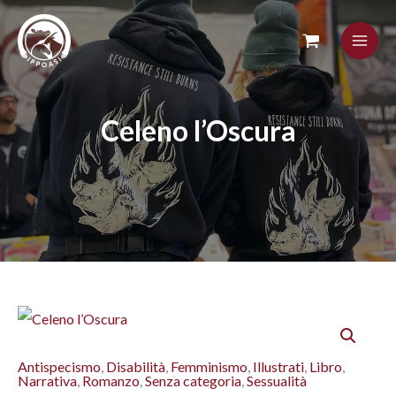
Skip
to
content
Celeno l’Oscura
Celeno
l’Oscura
Antispecismo
,
Disabilità
,
Femminismo
,
Illustrati
,
Libro
,
quantità
Narrativa
,
Romanzo
,
Senza categoria
,
Sessualità