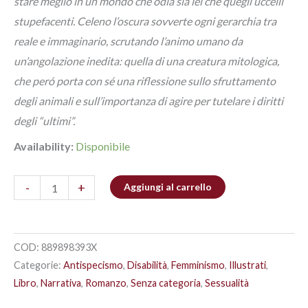
stare meglio in un mondo che odia sia lei che quegli uccelli
stupefacenti. Celeno l’oscura sovverte ogni gerarchia tra
reale e immaginario, scrutando l’animo umano da
un’angolazione inedita: quella di una creatura mitologica,
che peró porta con sé una riflessione sullo sfruttamento
degli animali e sull’importanza di agire per tutelare i diritti
degli “ultimi”.
Availability:
Disponibile
-
+
Aggiungi al carrello
COD:
889898393X
Categorie:
Antispecismo
,
Disabilità
,
Femminismo
,
Illustrati
,
Libro
,
Narrativa
,
Romanzo
,
Senza categoria
,
Sessualità