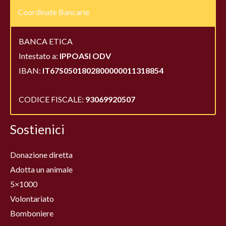
Coordinate Bancarie
BANCA ETICA
Intestato a:
IPPOASI ODV
IBAN:
IT67S0501802800000011318854
CODICE FISCALE:
93069920507
Sostienici
Donazione diretta
Adotta un animale
5×1000
Volontariato
Bomboniere