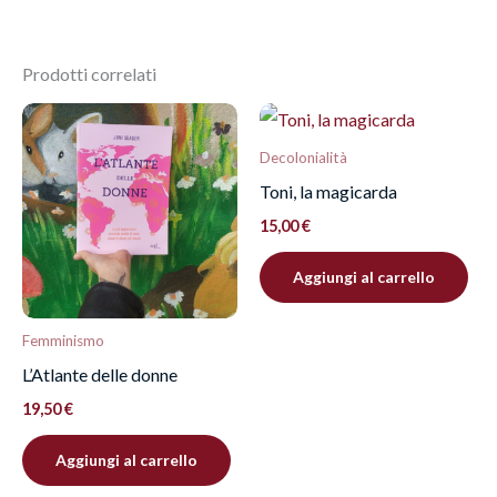
Dimensioni
18 × 1,5 × 24,8 cm
Ancora non ci sono recensioni.
Prodotti correlati
Recensisci per primo
“Celeno l’Oscura”
Decolonialità
Devi
effettuare l’accesso
per pubblicare una
Toni, la magicarda
recensione.
15,00
€
Aggiungi al carrello
Femminismo
L’Atlante delle donne
19,50
€
Aggiungi al carrello