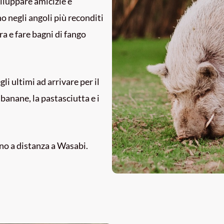
viluppare amicizie e
no negli angoli più reconditi
ra e fare bagni di fango
i ultimi ad arrivare per il
banane, la pastasciutta e i
egno a distanza a Wasabi.