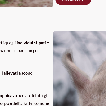
tti quegli
individui stipati e
apannoni sparsi un po’
i allevati a scopo
 zoppicava
per via di tutti gli
orpo e dell’
artrite
, comune