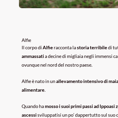
Alfie
Il corpo di
Alfie
racconta la
storia terribile
di tu
ammassati
a decine di migliaia negli immensi c
ovunque nel nord del nostro paese.
Alfie è nato in un
allevamento intensivo di maial
alimentare
.
Quando ha
mosso i suoi primi passi ad Ippoasi
ascessi
sviluppatisi un po’ dappertutto sul suo c