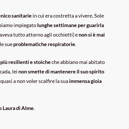
enico sanitarie
in cui era costretta a vivere, Sole
biamo impiegato
lunghe settimane per guarirla
aveva tutto attorno agli occhietti) e
non si è mai
le sue
problematiche respiratorie
.
più resilienti e stoiche
che abbiano mai abitato
cada, lei
non smette di mantenere il suo spirito
, quasi a non voler scalfire la sua
immensa gioia
da
Laura di Alme
.