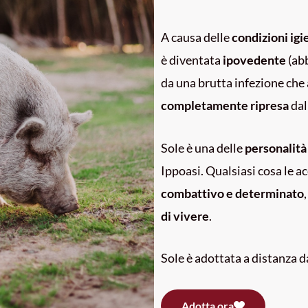
A causa delle
condizioni igi
è diventata
ipovedente
(ab
da una brutta infezione che 
completamente ripresa
dal
Sole è una delle
personalità 
Ippoasi. Qualsiasi cosa le ac
combattivo e determinato
di vivere
.
Sole è adottata a distanza 
Adotta ora