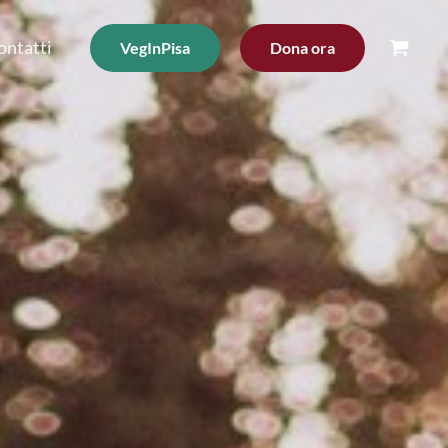
ontatti
VegInPisa
Dona ora