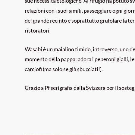
sue necessità etologiche. Al rifugio ha potuto s
relazioni con i suoi simili, passeggiare ogni gior
del grande recinto e soprattutto grufolare la ter
ristoratori.
Wasabi è un maialino timido, introverso, uno degl
momento della pappa: adora i peperoni gialli, le 
carciofi (ma solo se già sbucciati!).
Grazie a Pf serigrafia dalla Svizzera per il sost