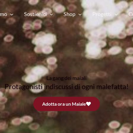
amo
Sostienici
Shop
Progetti
C
La gang dei maiali
Protagonisti indiscussi di ogni malefatta!
Adotta ora un Maiale