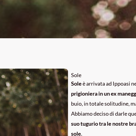
Sole
Sole
è arrivata ad Ippoasi ne
prigioniera in un ex manegg
buio, in totale solitudine,
Abbiamo deciso di darle qu
suo tugurio tra le nostre br
sole
.