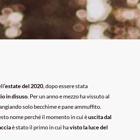
ll
‘estate del 2020
, dopo essere stata
io in disuso
. Per un anno e mezzo ha vissuto al
 mangiando solo becchime e pane ammuffito.
esto nome perché il momento in cui è
uscita dal
accia
è stato il primo in cui ha
visto la luce del