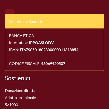
Coordinate Bancarie
BANCA ETICA
Intestato a:
IPPOASI ODV
IBAN:
IT67S0501802800000011318854
CODICE FISCALE:
93069920507
Sostienici
Donazione diretta
Adotta un animale
5×1000