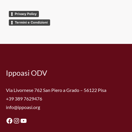
Privacy Policy
Termini e Condizioni
Facebook
Instagram
YouTube
Ippoasi ODV
Via Livornese 762 San Piero a Grado – 56122 Pisa
+39 389 7629476
info@ippoasi.org