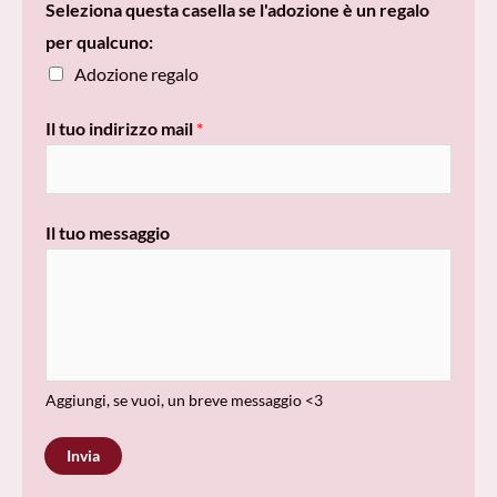
Seleziona questa casella se l'adozione è un regalo
per qualcuno:
Adozione regalo
Il tuo indirizzo mail
*
v
Il tuo messaggio
u
o
i
m
a
Aggiungi, se vuoi, un breve messaggio <3
i
l
Invia
c